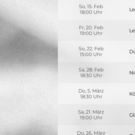
Ул
So, 15. Feb
Д
Le
18:00 Uhr
Ra
Ca
Fr, 20. Feb
Le
19:00 Uhr
Ba
So, 22. Feb
Dü
15:00 Uhr
Ad
Sa, 28. Feb
40
Ni
18:30 Uhr
Ak
17
Do, 5. März
69
Kö
18:30 Uhr
P
Gl
Zw
Sa, 21. März
50
Gl
19:00 Uhr
Ak
Sl
Do, 26. März
Gl