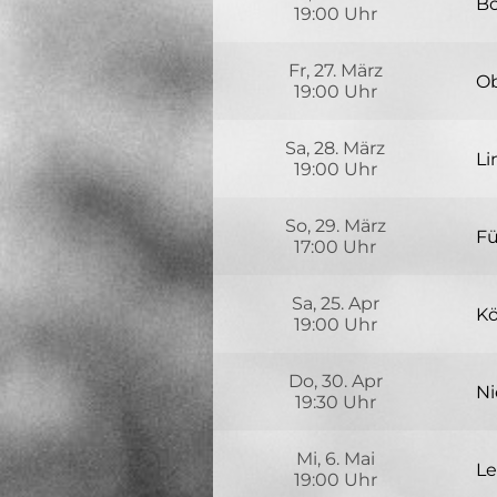
Bo
19:00 Uhr
P
Si
Zw
Fr, 27. März
53
Ob
19:00 Uhr
Be
Sa, 28. März
31
Li
19:00 Uhr
„M
Fa
Uk
So, 29. März
49
Bo
Fü
17:00 Uhr
Kl
P
Bl
Sa, 25. Apr
Zw
Kö
19:00 Uhr
Ky
Do, 30. Apr
50
Ni
19:30 Uhr
Br
Ki
Mi, 6. Mai
34
Le
19:00 Uhr