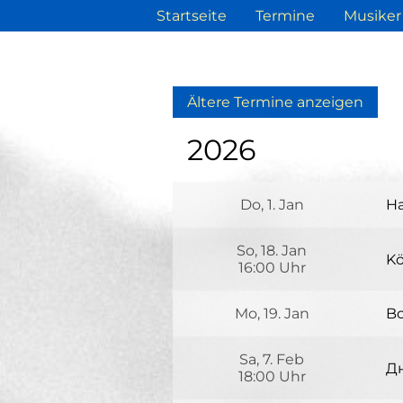
Startseite
Termine
Musiker
Ältere Termine anzeigen
2026
Do, 1. Jan
Ha
We
So, 18. Jan
76
Kö
16:00 Uhr
N
Mo, 19. Jan
Bo
Kö
Si
Sa, 7. Feb
53
Дн
18:00 Uhr