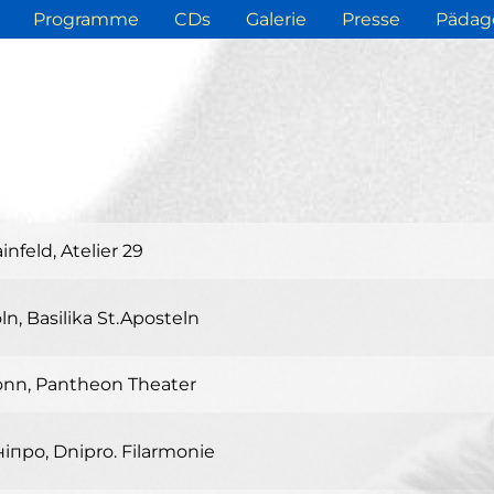
Programme
CDs
Galerie
Presse
Pädag
infeld, Atelier 29
instraße 29
835 Hainfeld
ln, Basilika St.Aposteln
eumarkt
nn, Pantheon Theater
ln
egburger Str. 42
229 Bonn
іпро, Dnipro. Filarmonie