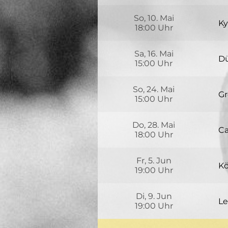
P
Ba
Zw
So, 10. Mai
Ky
18:00 Uhr
Ма
Sa, 16. Mai
01
Dü
15:00 Uhr
Th
Li
So, 24. Mai
40
Gr
15:00 Uhr
P
Am
Zw
Do, 28. Mai
41
Ca
18:00 Uhr
4 
Fr, 5. Jun
CB
Kö
19:00 Uhr
Ak
N
Di, 9. Jun
Kö
Le
19:00 Uhr
Bo
Ba