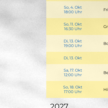
Ad
Zw
So, 4. Okt
40
Fr
18:00 Uhr
+Google Cal
P
Am
Zw
So, 11. Okt
77
Gr
16:30 Uhr
+Google Cal
P
Sc
Zw
Di, 13. Okt
41
Bo
19:00 Uhr
+Google Cal
P
Si
Ro
Di, 13. Okt
53
Bo
+Google Cal
Sa, 17. Okt
Be
12:00 Uhr
+Google Cal
Vo
So, 18. Okt
Hi
17:00 Uhr
+Google Cal
Bu
2027
54