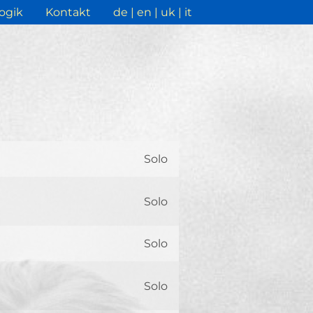
ogik
Kontakt
de
en
uk
it
Solo
Solo
Solo
Solo