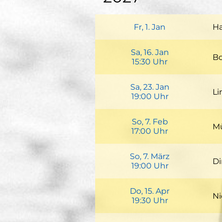
+Google Cal
Fr, 1. Jan
Ha
We
Sa, 16. Jan
76
B
15:30 Uhr
+Google Cal
P
Ko
Vo
Sa, 23. Jan
4
Li
19:00 Uhr
+Google Cal
K
Fa
So, 7. Feb
49
Mü
17:00 Uhr
+Google Cal
P
Du
Vo
So, 7. März
45
Di
19:00 Uhr
+Google Cal
Ki
Do, 15. Apr
46
Ni
19:30 Uhr
+Google Cal
Kl
Ki
W