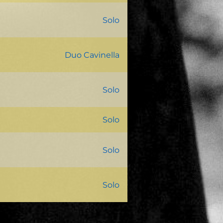
Solo
Eintritt: Spenden nach dem
Konzert €
Duo Cavinella
Solo
Solo
Solo
Solo