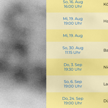
So, 16. Aug
Kö
16:00 Uhr
N
Mi, 19. Aug
Kö
Ha
19:00 Uhr
+Google Cal
Be
We
Mi, 19. Aug
76
P
+Google Cal
P
So, 30. Aug
Ro
Ro
Ba
11:15 Uhr
Bo
Bo
+Google Cal
Ha
Do, 3. Sep
34
Ni
19:30 Uhr
+Google Cal
Ki
So, 6. Sep
34
La
19:00 Uhr
+Google Cal
Ha
Do, 24. Sep
26
Dü
19:00 Uhr
+Google Cal
P