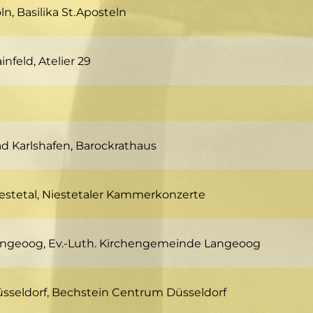
ln, Basilika St.Aposteln
eumarkt
ln
infeld, Atelier 29
ethoven / Bortkiewicz
instraße 29
835 Hainfeld
rogramm:
rogramm:
mantische Klangwelten – Von Beethoven bis
mantische Klangwelten – Von Beethoven bis
d Karlshafen, Barockrathaus
rtkiewicz
rtkiewicz
fenplatz 8
385 Bad Karlshafen
estetal, Niestetaler Kammerkonzerte
rchgasse 1
266 Niestetal
ngeoog, Ev.-Luth. Kirchengemeinde Langeoog
uptstraße 13
465 Langeoog
sseldorf, Bechstein Centrum Düsseldorf
rogramm: