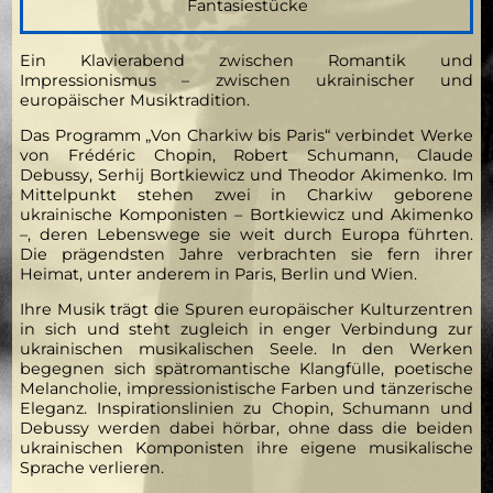
Fantasiestücke
Ein Klavierabend zwischen Romantik und
Impressionismus – zwischen ukrainischer und
europäischer Musiktradition.
Das Programm „Von Charkiw bis Paris“ verbindet Werke
von Frédéric Chopin, Robert Schumann, Claude
Debussy, Serhij Bortkiewicz und Theodor Akimenko. Im
Mittelpunkt stehen zwei in Charkiw geborene
ukrainische Komponisten – Bortkiewicz und Akimenko
–, deren Lebenswege sie weit durch Europa führten.
Die prägendsten Jahre verbrachten sie fern ihrer
Heimat, unter anderem in Paris, Berlin und Wien.
Ihre Musik trägt die Spuren europäischer Kulturzentren
in sich und steht zugleich in enger Verbindung zur
ukrainischen musikalischen Seele. In den Werken
begegnen sich spätromantische Klangfülle, poetische
Melancholie, impressionistische Farben und tänzerische
Eleganz. Inspirationslinien zu Chopin, Schumann und
Debussy werden dabei hörbar, ohne dass die beiden
ukrainischen Komponisten ihre eigene musikalische
Sprache verlieren.