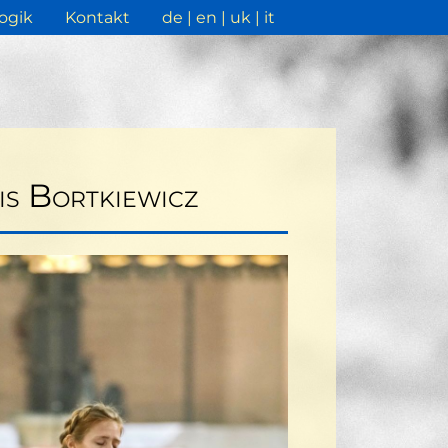
ogik
Kontakt
de
en
uk
it
s Bortkiewicz