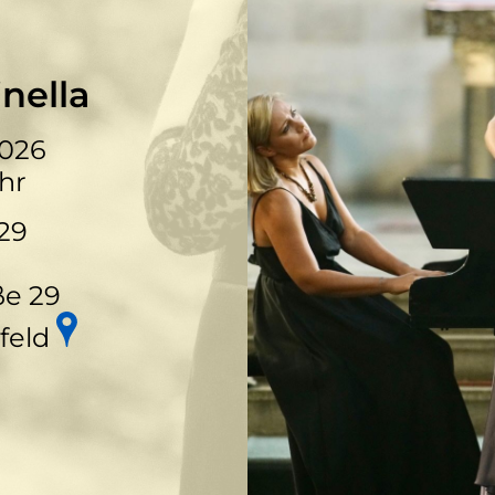
nella
2026
hr
 29
ße 29
feld