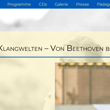
Programme
CDs
Galerie
Presse
Pädag
Klangwelten – Von Beethoven bi