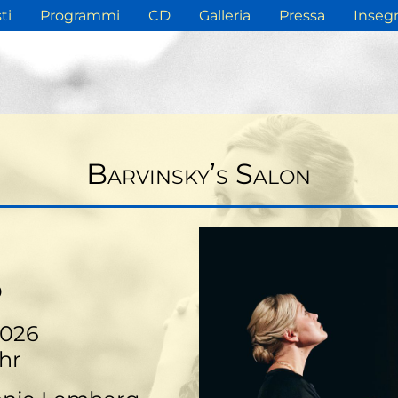
ti
Programmi
CD
Galleria
Pressa
Inseg
Barvinsky’s Salon
o
2026
hr