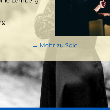
onie Lemberg
rg
→ Mehr zu Solo