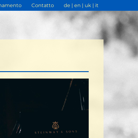
namento
Contatto
de
en
uk
it