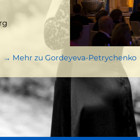
rg
→ Mehr zu Gordeyeva-Petrychenko