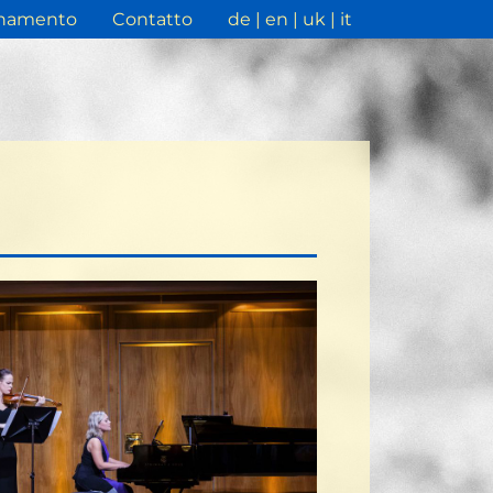
namento
Contatto
de
en
uk
it