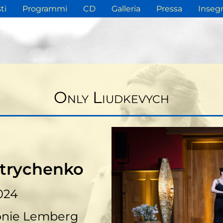
ti
Programmi
CD
Galleria
Pressa
Inseg
Only Liudkevych
trychenko
024
onie Lemberg