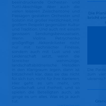
beeindruckende Orchester- und
Tutti-Abschläge. Aber auch die
vielen leiseren Zwischentöne und
Die Pian
Passagen gestalten Orchester und
bricht ei
Solistin mit großer Herzlichkeit, mit
großem Respekt gegenüber Kultur
und Tradition. Und auch mit einem
gewissen Sendungsbewusstsein.
Wenn Violina Petrychenko
großgriffige Akkordcluster nicht
nur mit technischer Finesse,
sondern auch mit Lust und viel
Leidenschaft setzt, wenn die
Streicher wehmütige,
landschaftsbildnerische Melodien
Die Patri
in den Klangraum legen, dann ist
zum vier
blitzschnell klar, dass sie das nicht
ukrainisc
für sich tun, nicht für ihre Karrieren.
Hier geht es um mehr, um
Gesellschaft und Freiheit, und so
spielen die Beteiligten auch, als
ginge es um alles. Was es ja auch
Grand
tut.
→ weiterlesen