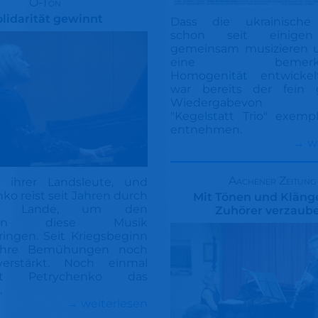
O-Ton
olidarität gewinnt
Dass die ukrainische 
schon seit einigen
gemeinsam musizieren 
eine bemerken
Homogenität entwickel
war bereits der fein 
Wiedergabevon M
"Kegelstatt Trio" exemp
entnehmen.
→ w
Aachener Zeitung
 ihrer Landsleute, und
ko reist seit Jahren durch
Mit Tönen und Kläng
he Lande, um den
Zuhörer verzaube
chen diese Musik
ingen. Seit Kriegsbeginn
 ihre Bemühungen noch
erstärkt. Noch einmal
ert Petrychenko das
.
→ weiterlesen