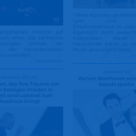
Viktor Kosenko gestaltete 
Lyrik und del
Empfindsamkeit, so dass
Petrychenko möchte auf
eigentlich noch wesent
um »Mrii«, das zahlreiche
Kostproben dieser 
pielungen enthält, die
hierzulande kaum zu e
t der ostukrainischen
Musik gewünscht hätte.
ur vorstellen.
→ w
→ weiterlesen
derpatriot.de
Aachener Zeitung
Warum Beethoven sein 
um, das ihre Träume von
kaputt spielte
 baldigen Frieden in
eit eindrucksvoll zum
Ausdruck bringt