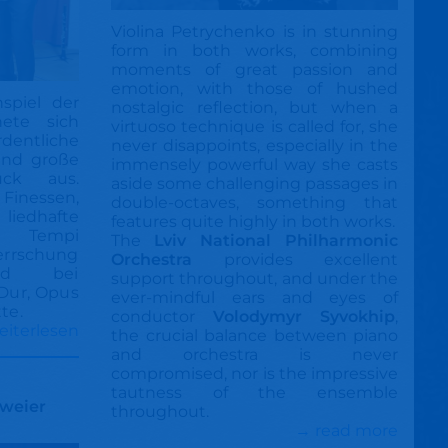
Violina Petrychenko is in stunning
form in both works, combining
moments of great passion and
emotion, with those of hushed
spiel der
nostalgic reflection, but when a
nete sich
virtuoso technique is called for, she
entliche
never disappoints, especially in the
und große
immensely powerful way she casts
uck aus.
aside some challenging passages in
nessen,
double-octaves, something that
liedhafte
features quite highly in both works.
e Tempi
The
Lviv National Philharmonic
rrschung
Orchestra
provides excellent
end bei
support throughout, and under the
Dur, Opus
ever-mindful ears and eyes of
tte.
conductor
Volodymyr Syvokhip
,
eiterlesen
the crucial balance between piano
and orchestra is never
compromised, nor is the impressive
tautness of the ensemble
zweier
throughout.
→ read more