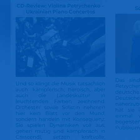
CD-Review: Violina Petrychenko –
S
Ukrainian Piano Concertos
Das sind
Und so klingt die Musik tatsächlich
Petrychen
auch: kämpferisch, heroisch, aber
deutsc
auch die Landeskultur in
Deuts
leuchtenden Farben zeichnend.
näherzubr
Orchester sowie Solistin nehmen
hat sie
hier kein Blatt vor den Mund,
einmal v
sondern handeln mit Konsequenz.
begeist
Sie spielen Dynamiken voll aus,
Publikum
gehen mutig und kämpferisch in
Crescendi, setzen kraftvolle,