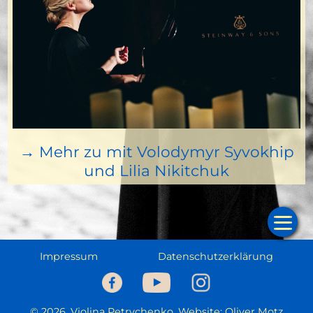
→ Mehr zu mit Volodymyr Syvokhip
und Lilia Nikitchuk
Start
Ter
Mus
Impressum
Datenschutzerklärung
Prog
C
© 2026, Violina Petrychenko, Website: Oliver Motz