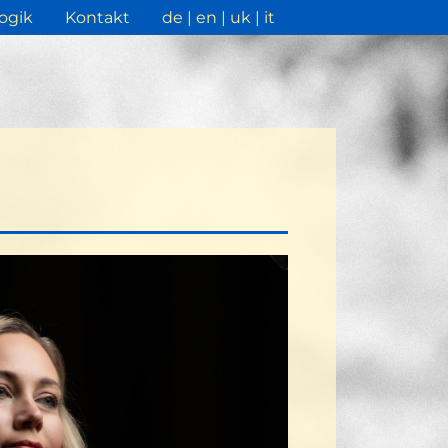
ogik
Kontakt
de
en
uk
it