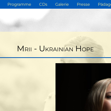
Programme
CDs
Galerie
Presse
Pädag
Mrii - Ukrainian Hope