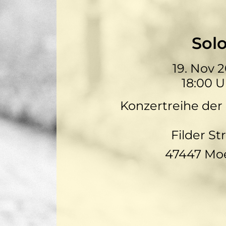
Sol
19. Nov 
18:00 U
Konzertreihe der
Filder St
47447 Mo