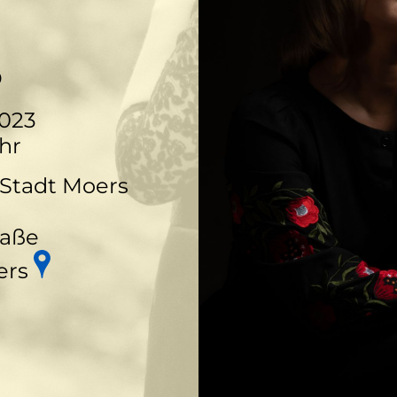
o
2023
hr
 Stadt Moers
raße
ers