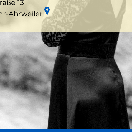
raße 13
hr-Ahrweiler