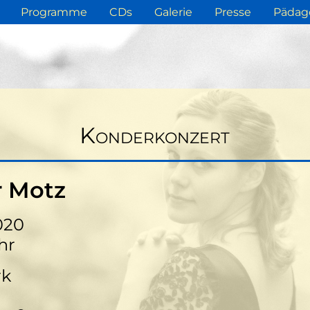
Programme
CDs
Galerie
Presse
Pädag
Konderkonzert
r Motz
020
hr
rk