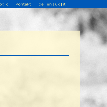
ogik
Kontakt
de
en
uk
it