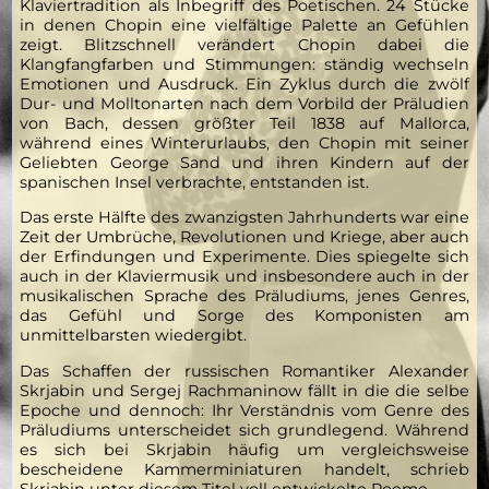
Klaviertradition als Inbegriff des Poetischen. 24 Stücke
in denen Chopin eine vielfältige Palette an Gefühlen
zeigt. Blitzschnell verändert Chopin dabei die
Klangfangfarben und Stimmungen: ständig wechseln
Emotionen und Ausdruck. Ein Zyklus durch die zwölf
Dur- und Molltonarten nach dem Vorbild der Präludien
von Bach, dessen größter Teil 1838 auf Mallorca,
während eines Winterurlaubs, den Chopin mit seiner
Geliebten George Sand und ihren Kindern auf der
spanischen Insel verbrachte, entstanden ist.
Das erste Hälfte des zwanzigsten Jahrhunderts war eine
Zeit der Umbrüche, Revolutionen und Kriege, aber auch
der Er­findungen und Experimente. Dies spiegelte sich
auch in der Klaviermusik und insbesondere auch in der
musikalischen Sprache des Präludiums, jenes Genres,
das Gefühl und Sorge des Komponisten am
unmittelbarsten wiedergibt.
Das Schaffen der russischen Romantiker Alexander
Skrjabin und Sergej Rachmaninow fällt in die die selbe
Epoche und dennoch: Ihr Verständnis vom Genre des
Präludiums un­terscheidet sich grundlegend. Während
es sich bei Skrjabin häufig um vergleichsweise
bescheidene Kammerminiaturen handelt, schrieb
Skrjabin unter diesem Titel voll entwickelte Poeme.