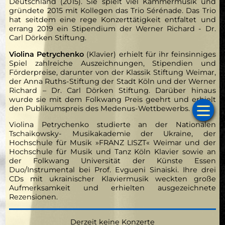
Deutschland (2015). Sie spielt viel Kammermusik und
gründete 2015 mit Kollegen das Trio Sérénade. Das Trio
hat seitdem eine rege Konzerttätigkeit entfaltet und
errang 2019 ein Stipendium der Werner Richard - Dr.
Carl Dörken Stiftung.
Violina Petrychenko
(Klavier) erhielt für ihr feinsinniges
Spiel zahlreiche Auszeichnungen, Stipendien und
Förderpreise, darunter von der Klassik Stiftung Weimar,
der Anna Ruths-Stiftung der Stadt Köln und der Werner
Richard – Dr. Carl Dörken Stiftung. Darüber hinaus
wurde sie mit dem Folkwang Preis geehrt und erhielt
den Publikumspreis des Medenus-Wettbewerbs.
Violina Petrychenko studierte an der Nationalen
Tschaikowsky- Musikakademie der Ukraine, der
Hochschule für Musik »FRANZ LISZT« Weimar und der
Hochschule für Musik und Tanz Köln Klavier sowie an
der Folkwang Universität der Künste Essen
Duo/Instrumental bei Prof. Evgueni Sinaiski. Ihre drei
CDs mit ukrainischer Klaviermusik weckten große
Aufmerksamkeit und erhielten ausgezeichnete
Rezensionen.
Start
Derzeit keine Konzerte