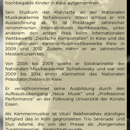
hochbegabte Kinder in Kiew aufgenommen
Sein Studium der Klarinette an der Nationalen
Musikakademie Tschaikowsky (Kiew) schloss er mit
Auszeichnung ab. Er ist Preisträger zahlreicher
renommierten internationalen Wettbewerbe,, unter
anderem den ersten Preis beim internationalen
Wettbewerb „Deutsche Komponisten“ in Kiew und die
internationalen Kammermusikwettbewerbe Kiew in
2009 und 2012. Zudem nahm er an zahlreichen
Meisterkursen teil.
Von 2006 bis 2009 spielte er Soloklarinette der
Nationalen Musikakademie Tschaikowsky und war von
2009 bis 2014 erster Klarinettist des Nationalen
Präsidialorchesters in Kiew.
Er vervollkommnet seine Ausbildung durch den
Aufbaustudiengang „Neue Musik“ und „Professional
Performance“ an der Folkwang Universität der Künste
Essen.
Als Kammermusiker ist Vitalii Nekhoroshev ständiges
Mitglied des in Köln gegründeten Trio Sérénade und
Duo Adamé, die von der Presse als „Kongeniales
Zusammenspiel „ bezeichnet wurde.