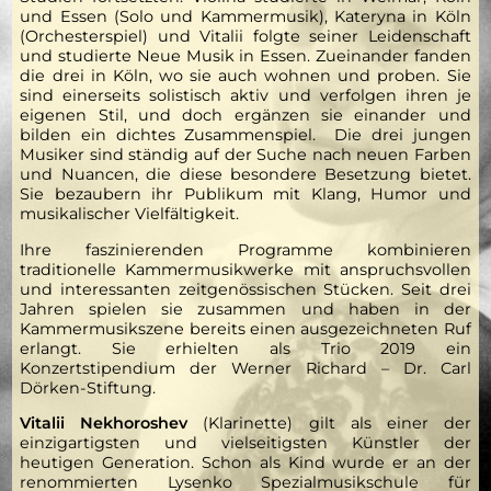
und Essen (Solo und Kammermusik), Kateryna in Köln
(Orchesterspiel) und Vitalii folgte seiner Leidenschaft
und studierte Neue Musik in Essen. Zueinander fanden
die drei in Köln, wo sie auch wohnen und proben. Sie
sind einerseits solistisch aktiv und verfolgen ihren je
eigenen Stil, und doch ergänzen sie einander und
bilden ein dichtes Zusammenspiel. Die drei jungen
Musiker sind ständig auf der Suche nach neuen Farben
und Nuancen, die diese besondere Besetzung bietet.
Sie bezaubern ihr Publikum mit Klang, Humor und
musikalischer Vielfältigkeit.
Ihre faszinierenden Programme kombinieren
traditionelle Kammermusikwerke mit anspruchsvollen
und interessanten zeitgenössischen Stücken. Seit drei
Jahren spielen sie zusammen und haben in der
Kammermusikszene bereits einen ausgezeichneten Ruf
erlangt. Sie erhielten als Trio 2019 ein
Konzertstipendium der Werner Richard – Dr. Carl
Dörken-Stiftung.
Vitalii Nekhoroshev
(Klarinette) gilt als einer der
einzigartigsten und vielseitigsten Künstler der
heutigen Generation. Schon als Kind wurde er an der
renommierten Lysenko Spezialmusikschule für