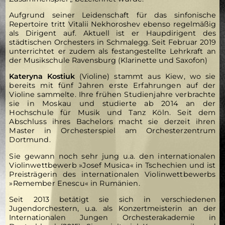
Aufgrund seiner Leidenschaft für das sinfonische
Repertoire tritt Vitalii Nekhoroshev ebenso regelmäßig
als Dirigent auf. Aktuell ist er Haupdirigent des
städtischen Orchesters in Schmalegg. Seit Februar 2019
unterrichtet er zudem als festangestellte Lehrkraft an
der Musikschule Ravensburg (Klarinette und Saxofon)
Kateryna Kostiuk
(Violine)
stammt aus Kiew, wo sie
bereits mit fünf Jahren erste Erfahrungen auf der
Violine sammelte. Ihre frühen Studienjahre verbrachte
sie in Moskau und studierte ab 2014 an der
Hochschule für Musik und Tanz Köln. Seit dem
Abschluss ihres Bachelors macht sie derzeit ihren
Master in Orchesterspiel am Orchesterzentrum
Dortmund.
Sie gewann noch sehr jung u.a. den internationalen
Violinwettbewerb »Josef Musica« in Tschechien und ist
Preisträgerin des internationalen Violinwettbewerbs
»Remember Enescu« in Rumänien.
Seit 2013 betätigt sie sich in verschiedenen
Jugendorchestern, u.a. als Konzertmeisterin an der
Internationalen Jungen Orchesterakademie in