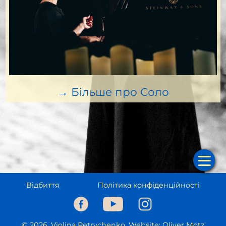
→ Більше про Соло
Гол
Кале
Музи
Відбиття
Політика конфіденційності
Прог
Ди
© 2026, Violina Petrychenko, Website: Oliver Motz