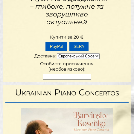
– глибоке, потужне та
зворушливо
»
актуальне.
Купити за
20
€
SEPA
Доставка
:
Особисте присвячення
(необов'язково):
Ukrainian Piano Concertos