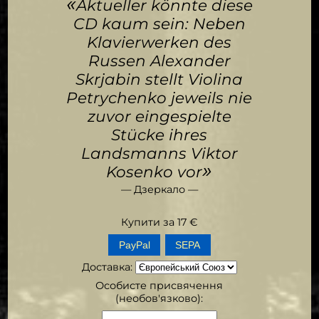
«
Aktueller könnte diese
CD kaum sein: Neben
Klavierwerken des
Russen Alexander
Skrjabin stellt Violina
Petrychenko jeweils nie
zuvor eingespielte
Stücke ihres
Landsmanns Viktor
»
Kosenko vor
— Дзеркало —
Купити за
17
€
SEPA
Доставка
:
Особисте присвячення
(необов'язково):
Гол