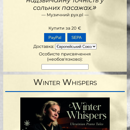
»
сольних пасажах.
— Музичний рух.pl —
Купити за
20
€
SEPA
Доставка
:
Особисте присвячення
(необов'язково):
Winter Whispers