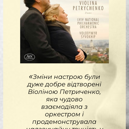
«
Зміни настрою були
дуже добре відтворені
Віоліною Петриченко,
яка чудово
взаємодіяла з
оркестром і
продемонструвала
надзвичайну точність у