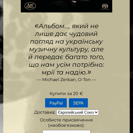
«
Альбом…, який не
лише дає чудовий
погляд на українську
музичну культуру, але
й передає багато того,
що нам усім потрібно:
»
мрії та надію.
— Michael Zerban, O-Ton —
Купити за
20
€
SEPA
Доставка
:
Особисте присвячення
(необов'язково):