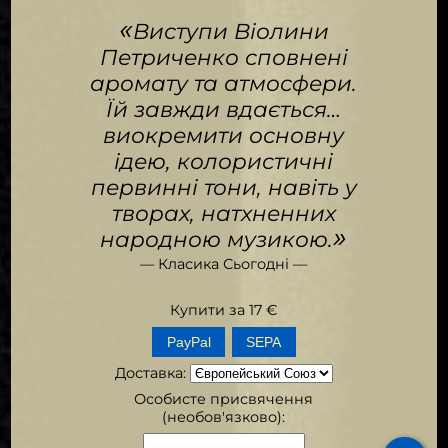
«
Виступи Віолини
Петриченко сповнені
аромату та атмосфери.
Їй завжди вдається…
виокремити основну
ідею, колористичні
первинні тони, навіть у
творах, натхненних
»
народною музикою.
— Класика Сьогодні —
Купити за
17
€
SEPA
Доставка
:
Особисте присвячення
(необов'язково):