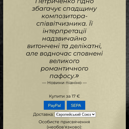
Петриченко гідно
збагачує спадщину
композитора-
співвітчизника. Її
інтерпретації
надзвичайно
витончені та делікатні,
але водночас сповнені
великого
романтичного
»
пафосу.
— Новини піаніно —
Купити за
17
€
SEPA
Доставка
:
Особисте присвячення
(необов'язково):