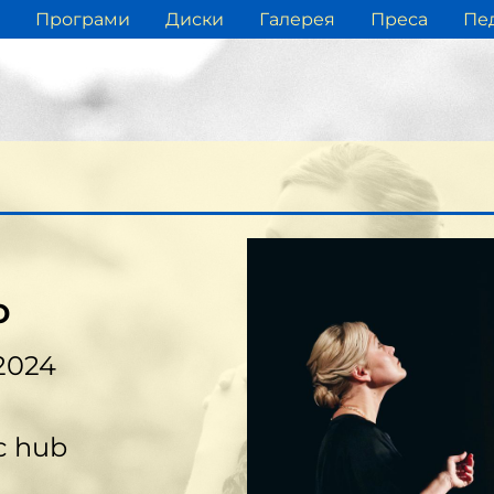
Програми
Диски
Галерея
Преса
Пед
о
2024
c hub