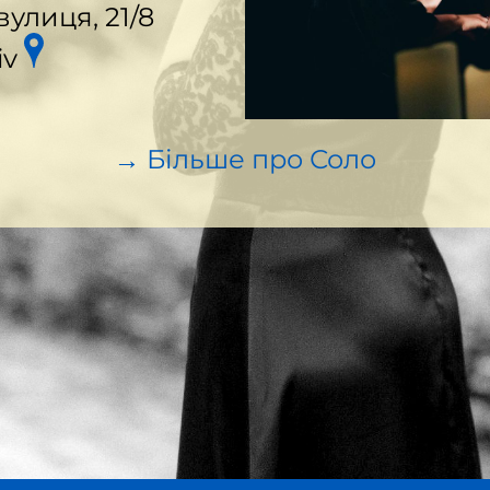
улиця, 21/8
iv
→ Більше про Соло