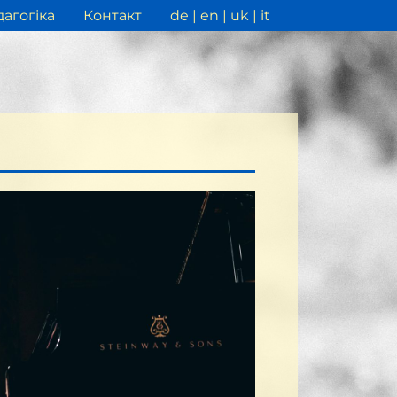
агогіка
Контакт
de
en
uk
it