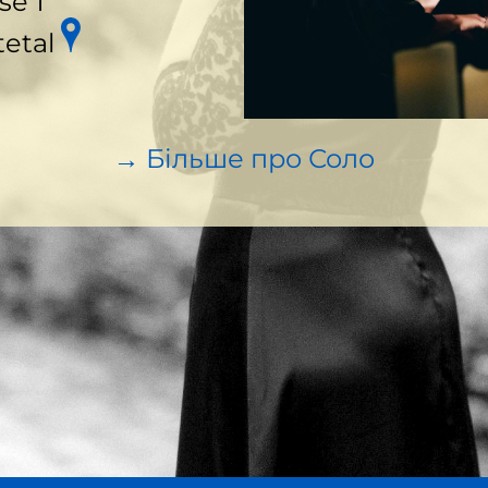
se 1
tetal
→ Більше про Соло