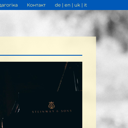
агогіка
Контакт
de
en
uk
it