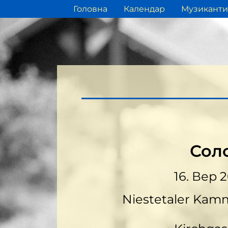
Головна
Календар
Музиканти
Сол
16. Вер 
Niestetaler Kam