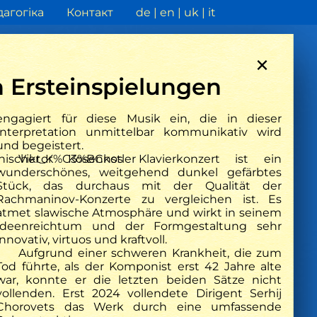
агогіка
Контакт
de
en
uk
it
×
n Ersteinspielungen
engagiert für diese Musik ein, die in dieser
Interpretation unmittelbar kommunikativ wird
und begeistert.
Feuilletonscout
rainischer_K%C3%BCnstler
Viktor Kosenkos Klavierkonzert ist ein
Klavier
„Stalin sah es nicht gerne, dass es
wunderschönes, weitgehend dunkel gefärbtes
in der Ukraine eine eigene Kultur
Stück, das durchaus mit der Qualität der
gibt“
Rachmaninov-Konzerte zu vergleichen ist. Es
atmet slawische Atmosphäre und wirkt in seinem
Ideenreichtum und der Formgestaltung sehr
innovativ, virtuos und kraftvoll.
Aufgrund einer schweren Krankheit, die zum
Tod führte, als der Komponist erst 42 Jahre alte
war, konnte er die letzten beiden Sätze nicht
vollenden. Erst 2024 vollendete Dirigent Serhij
Chorovets das Werk durch eine umfassende