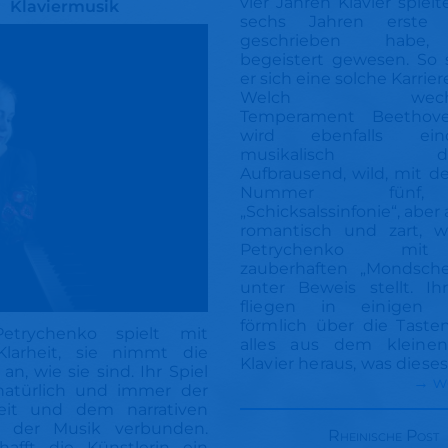
vier Jahren Klavier spiel
Klaviermusik
sechs Jahren erste S
geschrieben habe, 
begeistert gewesen. So 
er sich eine solche Karrie
Welch wechsel
Temperament Beethove
wird ebenfalls eindr
musikalisch darge
Aufbrausend, wild, mit de
Nummer fünf
„Schicksalssinfonie“, aber
romantisch und zart, wi
Petrychenko mit
zauberhaften „Mondsche
unter Beweis stellt.
Ih
fliegen in einigen 
förmlich über die Tasten
Petrychenko spielt mit
alles aus dem kleinen
Klarheit, sie nimmt die
Klavier heraus, was dieses
an, wie sie sind. Ihr Spiel
→ w
 natürlich und immer der
heit und dem narrativen
r der Musik verbunden.
Rheinische Post
hafft die Künstlerin ein