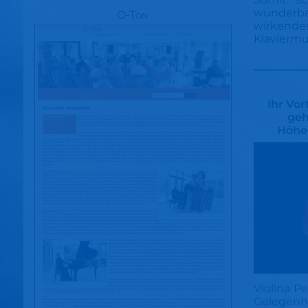
wunderba
O-Ton
wirkende
Klaviermu
Ihr Vor
geh
Höhe
Violina 
Gelegen