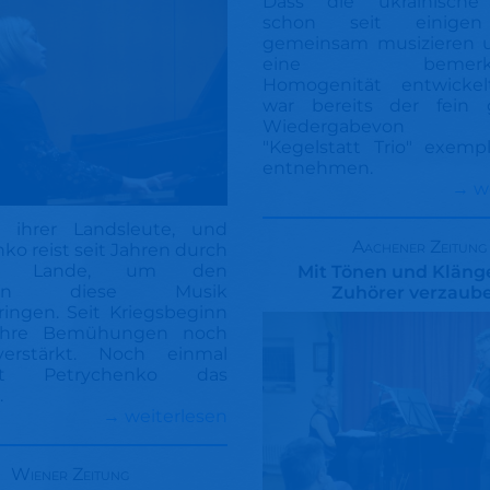
Dass die ukrainische 
schon seit einigen
gemeinsam musizieren 
eine bemerken
Homogenität entwickel
war bereits der fein 
Wiedergabevon M
"Kegelstatt Trio" exemp
entnehmen.
→ w
 ihrer Landsleute, und
Aachener Zeitung
ko reist seit Jahren durch
he Lande, um den
Mit Tönen und Kläng
chen diese Musik
Zuhörer verzaube
ingen. Seit Kriegsbeginn
 ihre Bemühungen noch
erstärkt. Noch einmal
ert Petrychenko das
.
→ weiterlesen
Wiener Zeitung