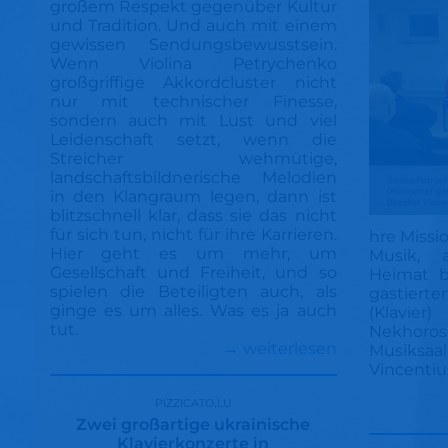
großem Respekt gegenüber Kultur
und Tradition. Und auch mit einem
gewissen Sendungsbewusstsein.
Wenn Violina Petrychenko
großgriffige Akkordcluster nicht
nur mit technischer Finesse,
sondern auch mit Lust und viel
Leidenschaft setzt, wenn die
Streicher wehmütige,
landschaftsbildnerische Melodien
in den Klangraum legen, dann ist
blitzschnell klar, dass sie das nicht
für sich tun, nicht für ihre Karrieren.
hre Missio
Hier geht es um mehr, um
Musik, a
Gesellschaft und Freiheit, und so
Heimat b
spielen die Beteiligten auch, als
gastiert
ginge es um alles. Was es ja auch
(Klavier)
tut.
Nekhoro
→ weiterlesen
Musik
Vincentiu
pizzicato.lu
Zwei großartige ukrainische
Klavierkonzerte in