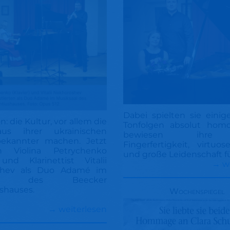
Dabei spielten sie einig
n: die Kultur, vor allem die
Tonfolgen absolut hom
us ihrer ukrainischen
bewiesen ihre
ekannter machen. Jetzt
Fingerfertigkeit, virtuo
en Violina Petrychenko
und große Leidenschaft f
 und Klarinettist Vitalii
→ w
shev als Duo Adamé im
saal des Beecker
shauses.
Wochenspiegel
→ weiterlesen