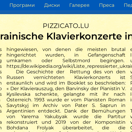
Програми
Диски
Галерея
Преса
Пед
pizzicato.lu
rainische Klavierkonzerte i
Огляд преси
s
hingewiesen, von denen die meisten brutal
r
hingerichtet wurden, in Gefangenschaft
g
umkamen oder Selbstmord begingen.
Aachener Zeitung
derpatriot.de
s
https://de.wikipedia.org/wiki/Liste_repressierter_uk
um, das ihre Träume von
Warum Beethoven sein 
s
Die Geschichte der Rettung des von den
 baldigen Frieden in
kaputt spielte
n
Russen vernichteten Klavierkonzerts ist
eit eindrucksvoll zum
n
erstaunlich und wird im Booklet so beschrieben:
Ausdruck bringt
o
« Der Klavierauszug, den Barvinsky der Pianistin V.
s
Kysilevska schenkte, gelangte mit ihr nach
n
Österreich. 1993 wurde er vom Pianisten Roman
,
Savytskyj im Archiv von Pater S. Saprun in
s
Argentinien entdeckt. Dank der Bemühungen
von Yarema Yakubyak wurde die Partitur
a
rekonstruiert und 2019 von der Komponistin
n
Bohdana Frolyak überarbeitet, die die