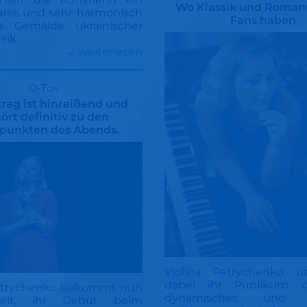
Wo Klassik und Romant
res und sehr harmonisch
Fans haben
s Gemälde ukrainischer
sik.
→ weiterlesen
O-Ton
trag ist hinreißend und
ört definitiv zu den
punkten des Abends.
Violina Petrychenko ü
dabei ihr Publikum d
Petrychenko bekommt nun
dynamisches und 
heit, ihr Debüt beim