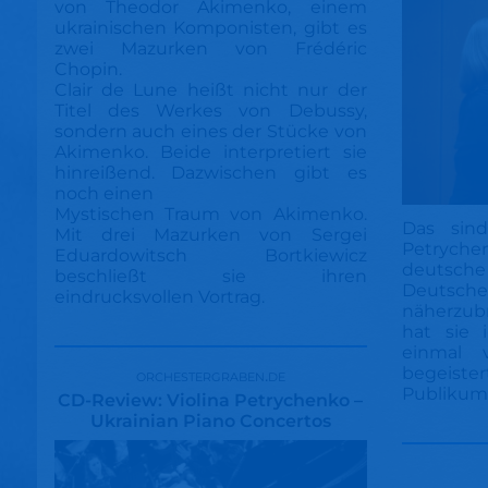
von Theodor Akimenko, einem
ukrainischen Komponisten, gibt es
zwei Mazurken von Frédéric
Chopin.
Clair de Lune heißt nicht nur der
Titel des Werkes von Debussy,
sondern auch eines der Stücke von
Akimenko. Beide interpretiert sie
hinreißend. Dazwischen gibt es
noch einen
Mystischen Traum von Akimenko.
Das sind
Mit drei Mazurken von Sergei
Petrychen
Eduardowitsch Bortkiewicz
deutsc
beschließt sie ihren
Deuts
eindrucksvollen Vortrag.
näherzubr
hat sie
einmal v
begeist
orchestergraben.de
Publikum
CD-Review: Violina Petrychenko –
Ukrainian Piano Concertos