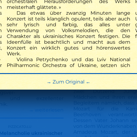
m
orchestralen Herausforderungen des Werks
n
meisterhaft glättete. »
Geseke – Beethoven fü
s
Das etwas über zwanzig Minuten lange
Irgendwie mag das i
Konzert ist teils klanglich opulent, teils aber auch
Moment nicht 
n
sehr lyrisch und farbig, das alles unter
zusammenpassen. Do
istin, die seit einigen
n
Verwendung von Volksmelodien, die den
gefehlt: Am Sonntag er
u
Charakter als ukrainisches Konzert festigen. Die
jüngsten Besucher im R
hland lebt und sich auch
s
Ideenfülle ist beachtlich und macht aus dem
Papageno-Kinderprog
,
Konzert ein wirklich gutes und hörenswertes
Haus Thoholte e
schen Invasion engagiert
Werk.
besonderes Beethovenko
e
Violina Petrychenko und das Lviv National
Dabei geht’s aber erst 
 ihres Landes eingesetzt
r
Philharmonic Orchestra of Ukraine, setzen sich
Mozart – hört sich komis
aber so. Geschichtenerzäh
rpretiert die
Motz und Pianistin
ungsreichen
Zum Original
Petrychenko erzählen 
 mit sensiblem
zwei Dutzend Jun
gsver-
Mädchen und ihren erw
 und exzellenter
Begleitern nämlich, dass 
nik.
Mozart für die Karr
→ weiterlesen
Beethoven verantwortl
Dessen Vater Johann se
pizzicato.lu
von dem Wunderknaben 
Amadeus Mozart, der s
 Melancholie ukrainischer