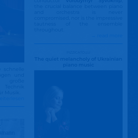
conductor
Volodymyr Syvokhip
,
the crucial balance between piano
and orchestra is never
compromised, nor is the impressive
tautness of the ensemble
throughout.
→ read more
pizzicato.lu
The quiet melancholy of Ukrainian
piano music
e schnelle
ogen und
 große
se Technik
ür Musik.
eiterlesen