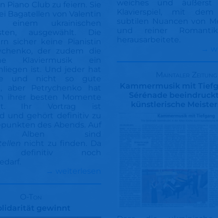
weiches und äußerst s
 Piano Club zu feiern. Sie
Klavierspiel, mit dem
rei Bagatellen von Valentin
subtilen Nuancen von Me
ov, einem ukrainischen
und reiner Romantik
sten, ausgewählt. Die
herausarbeitete.
rn sicher keine Pianistin
→ w
ychenko, der zudem die
sche Klaviermusik ein
liegen ist. Und jeder hat
Maintaler Zeitung
e und nicht so gute
Kammermusik mit Tiefga
 aber Petrychenko hat
Sérénade beeindruckt
en ihrer besten Momente
künstlerische Meister
pt. Ihr Vortrag ist
d und gehört definitiv zu
punkten des Abends. Auf
n Alben sind
ellen
nicht zu finden. Da
t definitiv noch
darf.
→ weiterlesen
O-Ton
olidarität gewinnt