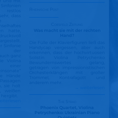
te und mit
infonien
Rheinische Post
restlos
sehr, dass
re
Coesfeld Zeitung
haftes
Was macht sie mit der rechten
n hatte,
Hand?
ucksvoll
stellt.
Die Fülle der Klavierfiguren ließ das
r Sinfonie
Handycap vergessen, aber auch
, der
erkennen, dass der hochvirtuosen
 auch ganz
Solistin Violina Petrychenko
e Violina
Bewundernswertes gelang,
 einer
getragen von impressionistischen
insonate“
Orchesterklängen mit großer
re Hände
Trommel, Kontrafagott und
Passagen
anderem mehr.
, sie holt
→ weiterlesen
, weißen
 hergibt.
eiterlesen
The Strad
Phoenix Quartet, Violina
Petrychenko: Ukrainian Piano
Quintets