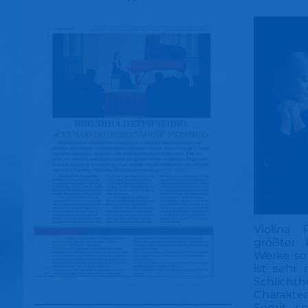
Violina 
größter 
Werke so 
ist sehr
Schlicht
Charakte
Somit sc