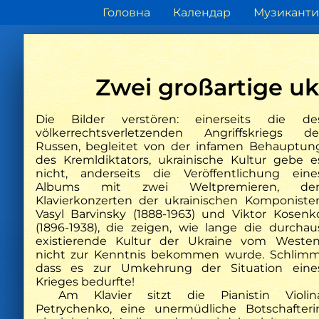
Головна
Календар
Музиканти
Zwei großartige uk
Die Bilder verstören: einerseits die de
völkerrechtsverletzenden Angriffskriegs de
Russen, begleitet von der infamen Behauptun
Musyka
des Kremldiktators, ukrainische Kultur gebe e
Перетини світів: Федір Якименко
Ein Alb
nicht, anderseits die Veröffentlichung eine
у вітальні Барвінського
einem
Albums mit zwei Weltpremieren, de
Freih
Klavierkonzerten der ukrainischen Komponiste
Vasyl Barvinsky (1888-1963) und Viktor Kosenk
(1896-1938), die zeigen, wie lange die durchau
existierende Kultur der Ukraine vom Weste
nicht zur Kenntnis bekommen wurde. Schlimm
dass es zur Umkehrung der Situation eine
Krieges bedurfte!
Am Klavier sitzt die Pianistin Violin
Petrychenko, eine unermüdliche Botschafteri