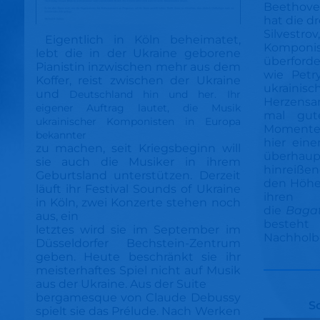
Beethoven
hat die d
Silvestr
Eigentlich in Köln beheimatet,
Komponi
lebt die in der Ukraine geborene
überforde
Pianistin inzwischen mehr aus dem
wie Petr
Koffer, reist zwischen der Ukraine
ukraini
und
Deutschland hin und her. Ihr
Herzensan
eigener Auftrag lautet, die Musik
mal gut
ukrainischer Komponisten in Europa
Momente,
bekannter
hier ein
zu machen, seit Kriegsbeginn will
überhau
sie auch die Musiker in ihrem
hinreißen
Geburtsland unterstützen. Derzeit
den Höhe
läuft ihr Festival Sounds of Ukraine
ihre
in Köln, zwei Konzerte stehen noch
die
Bagat
aus, ein
besteh
letztes wird sie im September im
Nachholbe
Düsseldorfer Bechstein-Zentrum
geben. Heute beschränkt sie ihr
meisterhaftes Spiel nicht auf Musik
aus der Ukraine. Aus der Suite
bergamesque von Claude Debussy
S
spielt sie das Prélude. Nach Werken