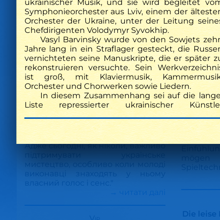
ukrainischer Musik, und sie wird begleitet vo
Symphonieorchester aus Lviv, einem der älteste
"....Загалом концерт став
Orchester der Ukraine, unter der Leitung seine
прикладом того, як різні епохи,
Chefdirigenten Volodymyr Syvokhip.
стилі та композиторські підходи
Vasyl Barvinsky wurde von den Sowjets zeh
можуть співіснувати на одній
Die Pian
Jahre lang in ein Straflager gesteckt, die Russe
сцені. Якименко і Барвінський –
Jahren
vernichteten seine Manuskripte, die er später z
два світи, котрі перетинаються у
in Deutsc
rekonstruieren versuchte. Sein Werkverzeichni
спільному прагненні зберегти й
vor
ist groß, mit Klaviermusik, Kammermusik
передати українську ідентичність
der russi
Orchester und Chorwerken sowie Liedern.
через музику.
für
In diesem Zusammenhang sei auf die lang
Вечір залишив по собі багато
die Musik
Liste repressierter ukrainischer Künstle
емоцій, роздумів і щире
hat,
захоплення. І хоча концерт був
inte
камерним за форматом, він мав
abwechsl
великий змістовий резонанс.
Werke
Адже сьогодні, як ніколи, важливо
Einfühlun
підтримувати українське
mögen
мистецтво, особливо коли молоді
Spieltech
виконавці знаходять у ньому
власний голос і сенс."
→ читати далі
Die leise
Vip