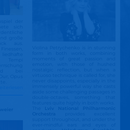
spiel der
nete sich
entliche
und große
uck aus.
Violina Petrychenko is in stunning
nessen,
form in both works, combining
liedhafte
moments of great passion and
e Tempi
emotion, with those of hushed
rrschung
nostalgic reflection, but when a
end bei
virtuoso technique is called for, she
Dur, Opus
never disappoints, especially in the
tte.
immensely powerful way she casts
eiterlesen
aside some challenging passages in
double-octaves, something that
features quite highly in both works.
The
Lviv National Philharmonic
zweier
Orchestra
provides excellent
support throughout, and under the
ever-mindful ears and eyes of