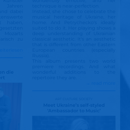
Künstler
wonderfully emotive, and her
 Jahren
technique is near-perfection.
und dabei
Instead, she chose to celebrate the
swerte
musical heritage of Ukraine, her
t haben,
home. And Petrychecko's ideally
gesetzten
suited to do it. Her playing shows a
ozarts
deep understanding of Ukrainian
larisch zu
classical aesthetic. It's an aesthetic
that is different from other Eastern
eiterlesen
European countries (especially
Russia).
This album presents two world
premiere recordings. And what
en die
wonderful additions to the
rt
repertoire they are.
→ read more
art culture society
Meet Ukraine’s self-styled
‘Ambassador to Music’