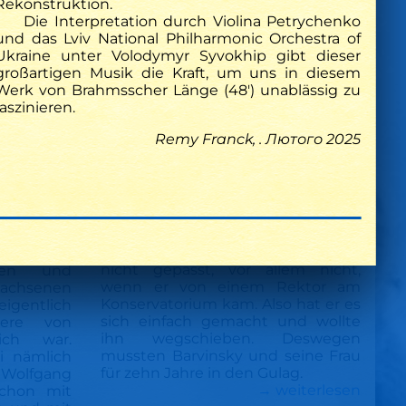
Rekonstruktion.
Die Interpretation durch Violina Petrychenko
r Kinder?
und das Lviv National Philharmonic Orchestra of
m ersten
Ukraine unter Volodymyr Syvokhip gibt dieser
recht
großartigen Musik die Kraft, um uns in diesem
ch weit
Werk von Brahmsscher Länge (48′) unablässig zu
leben die
faszinieren.
ahmen des
Stalin sah es nicht gerne, dass es in
ramms im
Remy Franck, . Лютого 2025
der Ukraine eine eigene Kultur gibt.
in ganz
Viele Menschen, die zur Intelligenz
nzert.
gehörten, durften nicht
einmal um
weitermachen. Vielen von
ch an, ist
Barvinskys Stücken hört man an,
ler Oliver
dass er aus der Ukraine kommt. Ein
 Violina
solcher Patriotismus hat Stalin
den etwa
nicht gepasst, vor allem nicht,
gen und
wenn er von einem Rektor am
achsenen
Konservatorium kam. Also hat er es
eigentlich
sich einfach gemacht und wollte
iere von
ihn wegschieben. Deswegen
ich war.
mussten Barvinsky und seine Frau
i nämlich
für zehn Jahre in den Gulag.
Wolfgang
→ weiterlesen
chon mit