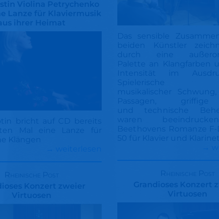
istin Violina Petrychenko
ne Lanze für Klaviermusik
aus ihrer Heimat
Das sensible Zusammen
beiden Künstler zeich
durch eine außerord
Palette an Klangfarben 
Intensität im Ausdr
Spielerische Fi
musikalischer Schwung, 
Passagen, griffig
und
technische Behe
waren beeindruck
otin bricht auf CD bereits
Beethovens Romanze F-
ten Mal eine Lanze für
50 für Klavier und Klarine
he Klängen
→ w
→ weiterlesen
Rheinische Post
Rheinische Post
Grandioses Konzert 
ioses Konzert zweier
Virtuosen
Virtuosen