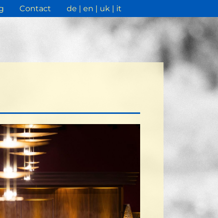
g
Contact
de
en
uk
it